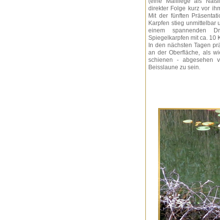
(eine Maifliege als Naß
direkter Folge kurz vor i
Mit der fünften Präsentat
Karpfen stieg unmittelbar
einem spannenden Dri
Spiegelkarpfen mit ca. 10 
In den nächsten Tagen prä
an der Oberfläche, als w
schienen - abgesehen v
Beisslaune zu sein.