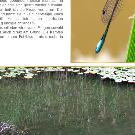
fliege gebunden) gleich mehrfach in
hm ablegte und gleich wieder aufnahm.
ion ließ ich die Fliege verharren. Der
 und nahm sie in Zeitlupentempo. Nach
ll konnte ich einen herrlichen
Kg erfolgreich landen!
sentierten wir diverse Fliegen sowohl
ie auch direkt am Grund. Die Karpfen
on einem Fehlbiss - nicht mehr in