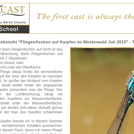
ebericht "Fliegenfischen auf Karpfen im Westerwald Juli 2015" - T
r beim Fliegenfischen auf Sicht ist das
htbrechung. Beim Fliegenfischen auf
ich 2 Situationen:
am Grund, oder
cht unter der Oberfläche.
e Fliege etwas hinter die vermeintliche
 auf der man den Karpfen im nächsten
. Je größer der Abstand vom Karpfen
, desto weiter hinter die angedachte
ahn präsentiert man die Fliege. Der
ch die Lichtbrechung) steigt mit
s Karpfens zur Wasseroberfläche.
irekt unter der Wasseroberfläche,
e am besten (mit etwas Vorhalt) genau
 auf der man den Karpfen schwimmen
Karpfen konnte ich in diesem Sommer
 verräterischen Schatten ausmachen.
h diesen Fisch, bevor ich meine Fliege