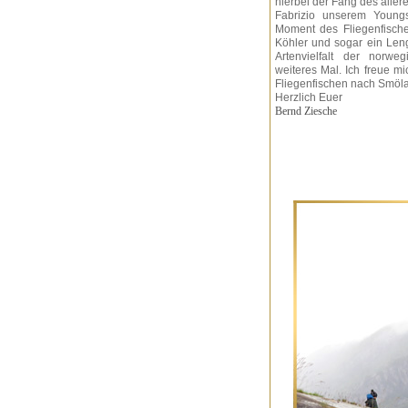
hierbei der Fang des allerer
Fabrizio unserem Youngs
Moment des Fliegenfische
Köhler und sogar ein Leng 
Artenvielfalt der norwe
weiteres Mal. Ich freue m
Fliegenfischen nach Smöl
Herzlich Euer
Bernd Ziesche