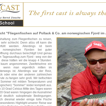
cht "Fliegenfischen auf Pollack & Co. am norwegischen Fjord im 
shaltung zum Fliegenfischen zu reisen,
r sehr schlecht. Denn allzu oft kann die
füllt werden. Allerdings ist beim
n norwegischen Fjorden bei guter
offnung durchaus berechtigt! Und genau
en Tagesausflug zum Fjord - weg von der
 diese hätten wir die knapp 4 Stunden
l kaum angenommen. Zweifelsohne ein
e wenn man eigentlich mitten im
erwegs ist. Allerdings war der Reiz,
ck oder eine der anderen zahlreichen
rute zu fangen sehr groß. Wir befischten
te Sommer mit milden Temperaturen und
gischen) "Sommer" leider komplett aus.
 10 Grad Celsius Mitte des Tages waren
 20 Grad waren hingegen die Ausnahme!
d deutlich suboptimale Bedingungen.
h diesmal wieder einige tolle Fische
n besonderes Highlight unserer Reise war