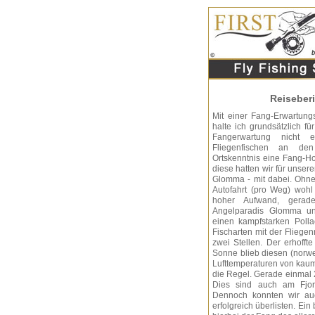
Reiseberi
Mit einer Fang-Erwartung
halte ich grundsätzlich fü
Fangerwartung nicht er
Fliegenfischen an de
Ortskenntnis eine Fang-H
diese hatten wir für unser
Glomma - mit dabei. Ohne
Autofahrt (pro Weg) woh
hoher Aufwand, gerad
Angelparadis Glomma unt
einen kampfstarken Polla
Fischarten mit der Fliegen
zwei Stellen. Der erhoff
Sonne blieb diesen (norwe
Lufttemperaturen von kaum
die Regel. Gerade einmal
Dies sind auch am Fjor
Dennoch konnten wir auc
erfolgreich überlisten. Ei