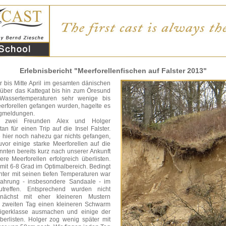
Erlebnisbericht "Meerforellenfischen auf Falster 2013"
 bis Mitte April im gesamten dänischen
 über das Kattegat bis hin zum Öresund
 Wassertemperaturen sehr wenige bis
erforellen gefangen wurden, hagelte es
angmeldungen.
 zwei Freunden Alex und Holger
n für einen Trip auf die Insel Falster.
hier noch nahezu gar nichts gefangen,
or einige starke Meerforellen auf die
onnten bereits kurz nach unserer Ankunft
ere Meerforellen erfolgreich überlisten.
mit 6-8 Grad im Optimalbereich. Bedingt
ter mit seinen tiefen Temperaturen war
ahrung - insbesondere Sandaale - im
utreffen. Entsprechend wurden nicht
nächst mit eher kleineren Mustern
am zweiten Tag einen kleineren Schwarm
zigerklasse ausmachen und einige der
überlisten. Holger zog wenig später mit