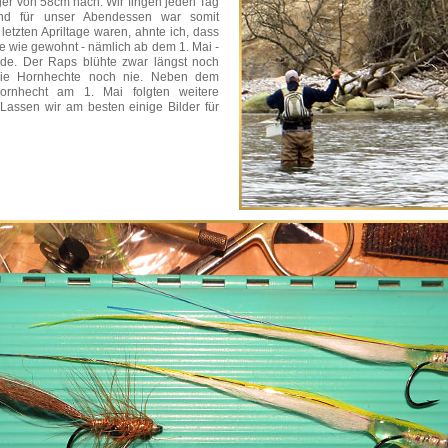
er von 58cm nach. Wir fingen jeden Tag
und für unser Abendessen war somit
 letzten Apriltage waren, ahnte ich, dass
e wie gewohnt - nämlich ab dem 1. Mai -
de. Der Raps blühte zwar längst noch
 die Hornhechte noch nie. Neben dem
Hornhecht am 1. Mai folgten weitere
Lassen wir am besten einige Bilder für