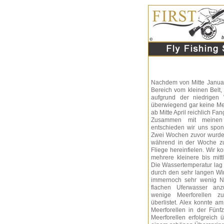
Nachdem von Mitte Januar
Bereich vom kleinen Belt,
aufgrund der niedrigen
überwiegend gar keine Me
ab Mitte April reichlich F
Zusammen mit meinen
entschieden wir uns sponta
Zwei Wochen zuvor wurde 
während in der Woche zuv
Fliege hereinfielen. Wir k
mehrere kleinere bis mittl
Die Wassertemperatur lag 
durch den sehr langen Win
immernoch sehr wenig N
flachen Uferwasser anz
wenige Meerforellen zu
überlistet. Alex konnte 
Meerforellen in der Fünf
Meerforellen erfolgreich 