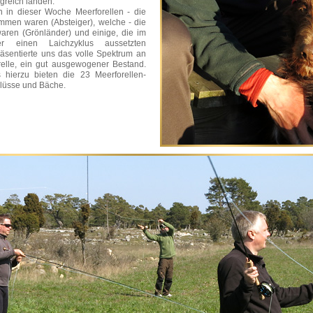
lgreich landen.
h in dieser Woche Meerforellen - die
men waren (Absteiger), welche - die
aren (Grönländer) und einige, die im
er einen Laichzyklus aussetzten
räsentierte uns das volle Spektrum an
elle, ein gut ausgewogener Bestand.
 hierzu bieten die 23 Meerforellen-
Flüsse und Bäche.