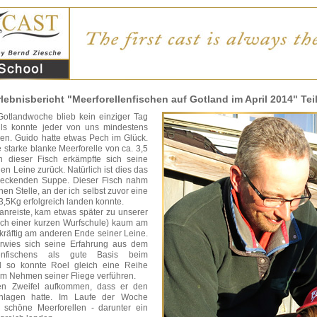
rlebnisbericht "Meerforellenfischen auf Gotland im April 2014" Teil
Gotlandwoche blieb kein einziger Tag
lls konnte jeder von uns mindestens
en. Guido hatte etwas Pech im Glück.
 starke blanke Meerforelle von ca. 3,5
 dieser Fisch erkämpfte sich seine
gen Leine zurück. Natürlich ist dies das
meckenden Suppe. Dieser Fisch nahm
en Stelle, an der ich selbst zuvor eine
 3,5Kg erfolgreich landen konnte.
 anreiste, kam etwas später zu unserer
ch einer kurzen Wurfschule) kaum am
 kräftig am anderen Ende seiner Leine.
rwies sich seine Erfahrung aus dem
lenfischens als gute Basis beim
d so konnte Roel gleich eine Reihe
zum Nehmen seiner Fliege verführen.
nen Zweifel aufkommen, dass er den
chlagen hatte. Im Laufe der Woche
 schöne Meerforellen - darunter ein