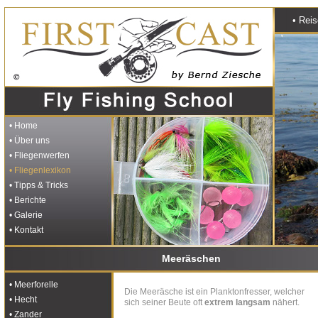
• Rei
• Home
• Über uns
• Fliegenwerfen
• Fliegenlexikon
• Tipps & Tricks
• Berichte
• Galerie
• Kontakt
Meeräschen
• Meerforelle
Die Meeräsche ist ein Planktonfresser, welcher
• Hecht
sich seiner Beute oft
extrem langsam
nähert.
• Zander