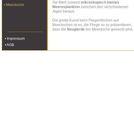
Sie filtert zumeist
mikroskopisch kleines
• Meeräsche
Meeresplankton
zwischen den verschiedenen
Algen heraus.
Die große Kunst beim Fliegenfischen auf
Meeräschen ist es, die Fliege so zu präsentieren,
dass die
Neugierde
der Meeräsche geweckt wird.
_________________
• Impressum
• AGB