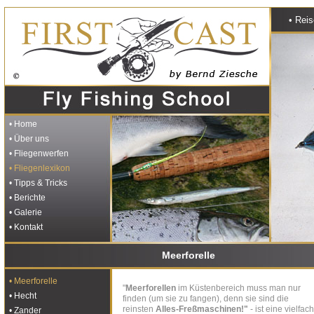
• Rei
• Home
• Über uns
• Fliegenwerfen
• Fliegenlexikon
• Tipps & Tricks
• Berichte
• Galerie
• Kontakt
Meerforelle
• Meerforelle
"
Meerforellen
im Küstenbereich
muss man nur
• Hecht
finden (um sie zu fangen), denn sie sind die
reinsten
Alles-Freßmaschinen!"
- ist eine vielfach
• Zander