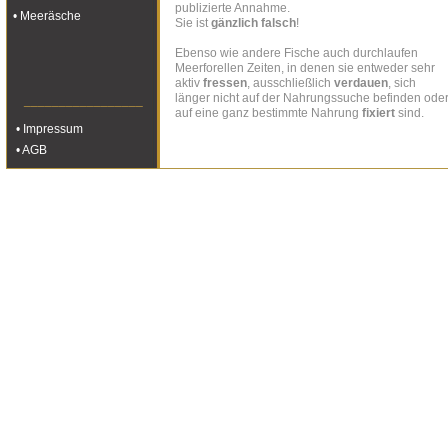
publizierte Annahme.
• Meeräsche
Sie ist
gänzlich falsch
!
Ebenso wie andere Fische auch durchlaufen
Meerforellen Zeiten, in denen sie
entweder sehr
aktiv
fressen
, ausschließlich
verdauen
, sich
länger nicht auf der Nahrungssuche befinden ode
_________________
auf eine ganz bestimmte Nahrung
fixiert
sind.
• Impressum
• AGB